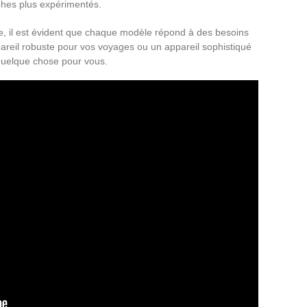
phes plus expérimentés.
re, il est évident que chaque modèle répond à des besoins
areil robuste pour vos voyages ou un appareil sophistiqué
 quelque chose pour vous.