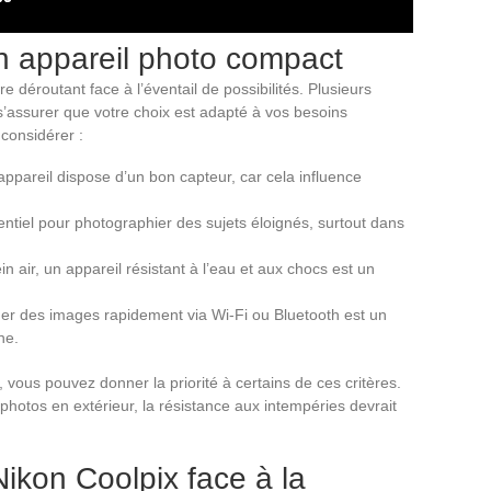
un appareil photo compact
e déroutant face à l’éventail de possibilités. Plusieurs
 s’assurer que votre choix est adapté à vos besoins
 considérer :
appareil dispose d’un bon capteur, car cela influence
tiel pour photographier des sujets éloignés, surtout dans
n air, un appareil résistant à l’eau et aux chocs est un
ager des images rapidement via Wi-Fi ou Bluetooth est un
ne.
 vous pouvez donner la priorité à certains de ces critères.
hotos en extérieur, la résistance aux intempéries devrait
Nikon Coolpix face à la