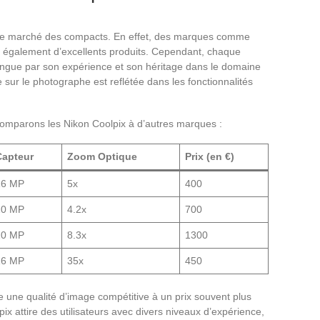
 le marché des compacts. En effet, des marques comme
nt également d’excellents produits. Cependant, chaque
tingue par son expérience et son héritage dans le domaine
sur le photographe est reflétée dans les fonctionnalités
omparons les Nikon Coolpix à d’autres marques :
Capteur
Zoom Optique
Prix (en €)
16 MP
5x
400
20 MP
4.2x
700
20 MP
8.3x
1300
16 MP
35x
450
 une qualité d’image compétitive à un prix souvent plus
pix attire des utilisateurs avec divers niveaux d’expérience,