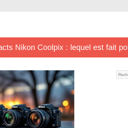
ts Nikon Coolpix : lequel est fait p